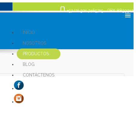
+57 (2) 321 7465715 - PBX 8833312
INICIO
NOSOTROS
PRODUCTOS
BLOG
CONTÁCTENOS