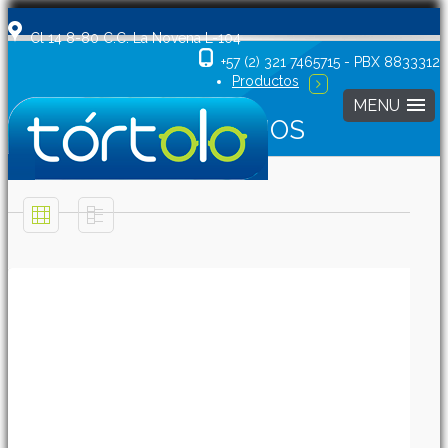
Cl 14 8-80 C.C. La Novena L-104
+57 (2) 321 7465715 - PBX 8833312
Productos
NIÑOS